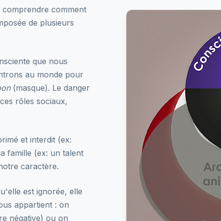
rd comprendre comment
mposée de plusieurs
onsciente que nous
ntrons au monde pour
pon
(masque). Le danger
 ces rôles sociaux,
rimé et interdit (ex:
la famille (ex: un talent
 notre caractère.
elle est ignorée, elle
ous appartient : on
bre négative) ou on