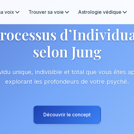
sa voix
Trouver sa voie
Astrologie védique
rocessus d’Individu
selon Jung
vidu unique, indivisible et total que vous êtes a
explorant les profondeurs de votre psyché.
Découvrir le concept