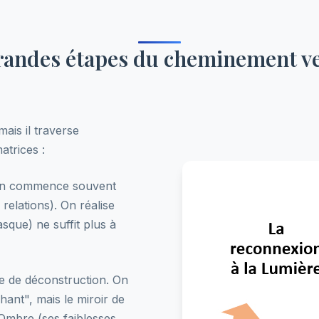
randes étapes du cheminement ve
mais il traverse
trices :
n commence souvent
 relations). On réalise
sque) ne suffit plus à
pe de déconstruction. On
hant", mais le miroir de
Ombre (ses faiblesses